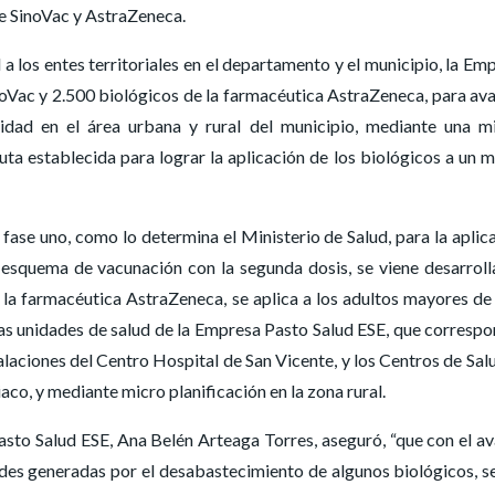
de SinoVac y AstraZeneca.
 a los entes territoriales en el departamento y el municipio, la Em
noVac y 2.500 biológicos de la farmacéutica AstraZeneca, para av
dad en el área urbana y rural del municipio, mediante una m
ruta establecida para lograr la aplicación de los biológicos a un 
fase uno, como lo determina el Ministerio de Salud, para la aplic
 esquema de vacunación con la segunda dosis, se viene desarrol
la farmacéutica AstraZeneca, se aplica a los adultos mayores de
las unidades de salud de la Empresa Pasto Salud ESE, que corresp
stalaciones del Centro Hospital de San Vicente, y los Centros de Sal
o, y mediante micro planificación en la zona rural.
asto Salud ESE, Ana Belén Arteaga Torres, aseguró, “que con el a
tades generadas por el desabastecimiento de algunos biológicos, s