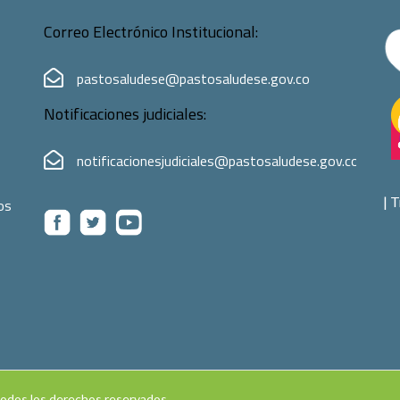
Correo Electrónico Institucional:
pastosaludese@pastosaludese.gov.co
Notificaciones judiciales:
notificacionesjudiciales@pastosaludese.gov.co
|
T
os
Todos los derechos reservados.