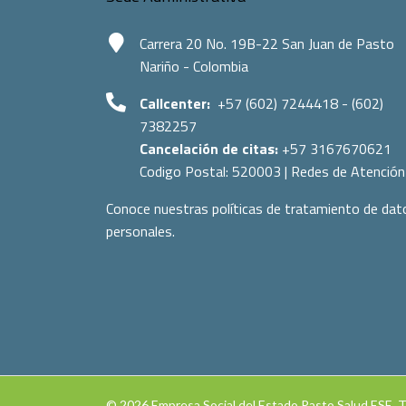
Carrera 20 No. 19B-22 San Juan de Pasto
Nariño - Colombia
Callcenter:
+57 (602) 7244418 - (602)
7382257
Cancelación de citas:
+57 3167670621
Codigo Postal:
520003
|
Redes de Atención
Conoce nuestras políticas de tratamiento de dat
personales.
© 2026 Empresa Social del Estado Pasto Salud ESE. 