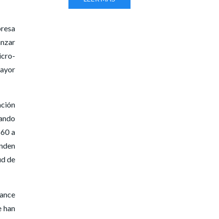
presa
anzar
icro-
mayor
ación
lando
 60 a
onden
ud de
vance
e han