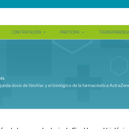
CONTRATACIÓN
PARTICIPA
TRANSPARENCI
rés
egunda dosis de SinoVac y el biológico de la farmacéutica AstraZen