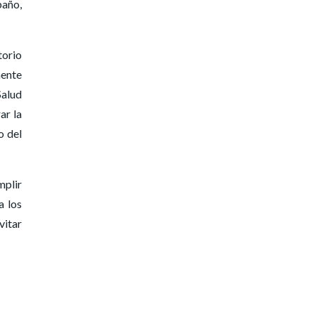
baño,
torio
mente
Salud
ar la
o del
mplir
a los
vitar