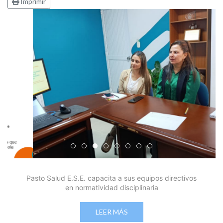
Imprimir
Edicto Emplazatorio a los Afiliados en el Régimen 
Pasto Salud ESE lidera gestión institucional en 
Pasto Salud E.S.E. capacita a sus equipos di
Último día para inscripciones en modal
Viceministro garantiza sostenibilid
Mil pesos que salvan vidas: Pas
Cápsula 18-26 - Reporte de 
Cápsula 17-26 - Reporte
Pasto Salud E.S.E. capacita a sus equipos directivos
en normatividad disciplinaria
LEER MÁS