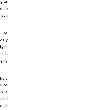
ograr
ad de
d con
a los
ios y
 y la
on la
agaly
ficio
e los
en la
salud
io de