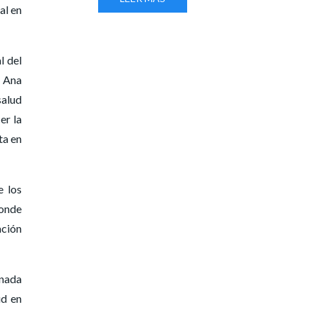
al en
l del
, Ana
salud
er la
ta en
e los
ponde
ación
rnada
ud en