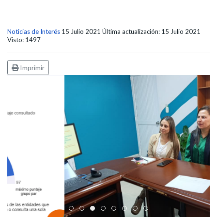
Noticias de Interés
15 Julio 2021
Última actualización: 15 Julio 2021
Visto: 1497
Imprimir
Edicto Emplazatorio a los Afiliados en el Régimen 
Pasto Salud ESE lidera gestión institucional en 
Pasto Salud E.S.E. capacita a sus equipos di
Último día para inscripciones en modal
Viceministro garantiza sostenibilid
Mil pesos que salvan vidas: Pas
Cápsula 18-26 - Reporte de 
Cápsula 17-26 - Reporte