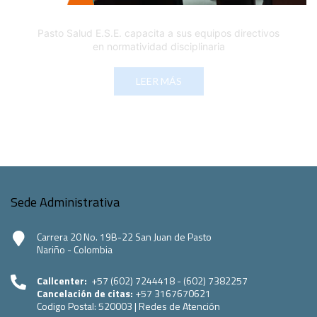
Pasto Salud E.S.E. capacita a sus equipos directivos
en normatividad disciplinaria
LEER MÁS
Sede Administrativa
Carrera 20 No. 19B-22 San Juan de Pasto
Nariño - Colombia
Callcenter:
+57 (602) 7244418 - (602) 7382257
Cancelación de citas:
+57 3167670621
Codigo Postal:
520003
|
Redes de Atención