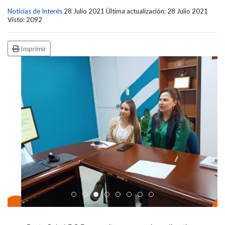
Noticias de Interés
28 Julio 2021
Última actualización: 28 Julio 2021
Visto: 2092
Imprimir
Edicto Emplazatorio a los Afiliados en el Régimen 
Pasto Salud ESE lidera gestión institucional en 
Pasto Salud E.S.E. capacita a sus equipos di
Último día para inscripciones en modal
Viceministro garantiza sostenibilid
Mil pesos que salvan vidas: Pas
Cápsula 18-26 - Reporte de 
Cápsula 17-26 - Reporte