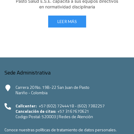
Pasto Salud E.S.E. capacita a sus equipos directivos
en normatividad disciplinaria
LEER MÁS
Sede Administrativa
Carrera 20 No. 19B-22 San Juan de Pasto
Nariño - Colombia
Callcenter:
+57 (602) 7244418 - (602) 7382257
Cancelación de citas:
+57 3167670621
Codigo Postal:
520003
|
Redes de Atención
Conoce nuestras políticas de tratamiento de datos personales.