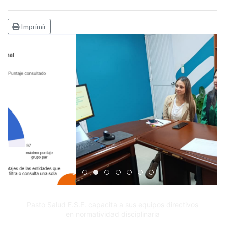
Imprimir
Edicto Emplazatorio a los Afiliados en el Régimen 
Pasto Salud ESE lidera gestión institucional en 
Pasto Salud E.S.E. capacita a sus equipos di
Último día para inscripciones en modal
Viceministro garantiza sostenibilid
Mil pesos que salvan vidas: Pas
Cápsula 18-26 - Reporte de 
Cápsula 17-26 - Reporte
Pasto Salud E.S.E. capacita a sus equipos directivos
en normatividad disciplinaria