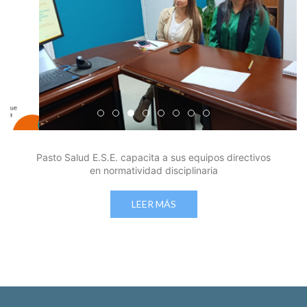
Edicto Emplazatorio a los Afiliados en el Régimen 
Pasto Salud ESE lidera gestión institucional en 
Pasto Salud E.S.E. capacita a sus equipos di
Último día para inscripciones en modal
Viceministro garantiza sostenibilid
Mil pesos que salvan vidas: Pas
Cápsula 18-26 - Reporte de 
Cápsula 17-26 - Reporte
Pasto Salud E.S.E. capacita a sus equipos directivos
en normatividad disciplinaria
LEER MÁS