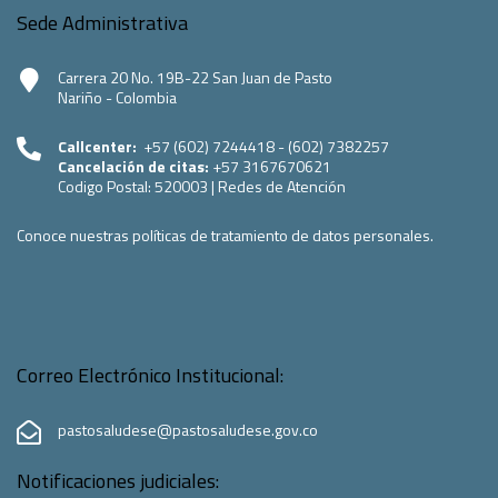
Sede Administrativa
Carrera 20 No. 19B-22 San Juan de Pasto
Nariño - Colombia
Callcenter:
+57 (602) 7244418 - (602) 7382257
Cancelación de citas:
+57 3167670621
Codigo Postal:
520003
|
Redes de Atención
Conoce nuestras políticas de tratamiento de datos personales.
Correo Electrónico Institucional:
pastosaludese@pastosaludese.gov.co
Notificaciones judiciales: