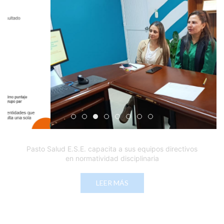
Edicto Emplazatorio a los Afiliados en el Régimen 
Pasto Salud ESE lidera gestión institucional en 
Pasto Salud E.S.E. capacita a sus equipos di
Último día para inscripciones en modal
Viceministro garantiza sostenibilid
Mil pesos que salvan vidas: Pas
Cápsula 18-26 - Reporte de 
Cápsula 17-26 - Reporte
Pasto Salud E.S.E. capacita a sus equipos directivos
en normatividad disciplinaria
LEER MÁS