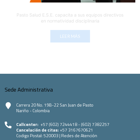
Pasto Salud E.S.E. capacita a sus equipos directivos
en normatividad disciplinaria
LEER MÁS
Sede Administrativa
Carrera 20 No. 19B-22 San Juan de Pasto
Nariño - Colombia
Callcenter:
+57 (602) 7244418 - (602) 7382257
Cancelación de citas:
+57 3167670621
Codigo Postal:
520003
|
Redes de Atención