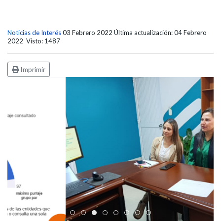
Noticias de Interés
03 Febrero 2022
Última actualización: 04 Febrero
2022
Visto: 1487
Imprimir
Edicto Emplazatorio a los Afiliados en el Régimen 
Pasto Salud ESE lidera gestión institucional en 
Pasto Salud E.S.E. capacita a sus equipos di
Último día para inscripciones en modal
Viceministro garantiza sostenibilid
Mil pesos que salvan vidas: Pas
Cápsula 18-26 - Reporte de 
Cápsula 17-26 - Reporte