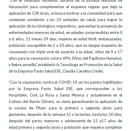
“Con el resultado obtenido durante de la jornada Nacional de
Vacunación para complementar el esquema regular que dejó la
aplicación de 528 dosis, se busca motivar a la comunidad para que
continúen asistiendo a las 23 unidades de salud, para lograr la
aplicación de los biológicos respectivos, que evitan la presencia de
enfermedades menores de edad, en edades comprendidas entre 0
a 6 años, 11 meses 29 días, mujeres en edad fértil, embarazadas,
población susceptible de 2 a 10 años, que no tengan esquema de
vacunación con triple viral de acuerdo a su edad., niñas de 9 a 17
años para la vacunación contra VPH, (Virus del Papiloma Humano),
y fiebre amarilla”,estableció la Tecnóloga en Promoción de la Salud
de la Empresa Pasto Salud ESE, Claudia Carolina Criollo.
“Con la vacunación contra el COVID-19, en los puntos habilitados
por la Empresa Pasto Salud ESE, que corresponden a los
Hospitales, Civil, La Rosa y Santa Mónica y actualmente en el
Coliseo del Barrio Obrero, se viene garantizando la aplicación de
la vacuna de Pfizer, para la primera y segunda dosis para
gestantes, después de la semana 12 y lactantes, hasta los 50 días,
después del parto; menores y adolescente de 12 a17 años de
edad primera y segunda dosis y población que requiera completar