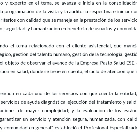
o y experto en el tema, se avanza e inicia en la consolidació
programación de la visita y la auditoría respectiva e iniciar co
riterios con calidad que se maneja en la prestación de los servici
o, seguridad, y humanización en beneficio de usuarios y comunid
ando el tema relacionado con el cliente asistencial, que mane
gico, gestión del talento humano, gestión de la tecnología, gesti
el objeto de observar el avance de la Empresa Pasto Salud ESE, 
ón en salud, donde se tiene en cuenta, el ciclo de atención que i
atención en cada uno de los servicios con que cuenta la entidad
servicios de ayuda diagnóstica, ejecución del tratamiento y salid
ituciones de mayor complejidad; y la evaluación de los están
garantizar un servicio y atención segura, humanizada, con cali
 y comunidad en general”, estableció el Profesional Especializad
.