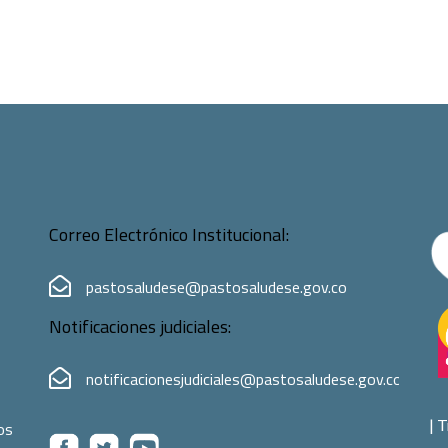
Correo Electrónico Institucional:
pastosaludese@pastosaludese.gov.co
Notificaciones judiciales:
notificacionesjudiciales@pastosaludese.gov.co
|
T
os