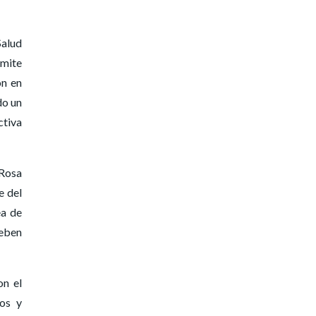
Salud
rmite
ón en
do un
ctiva
 Rosa
e del
ea de
deben
on el
ños y