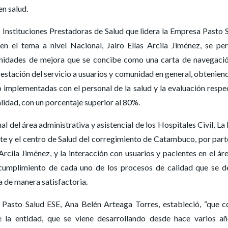
en salud.
 Instituciones Prestadoras de Salud que lidera la Empresa Pasto 
en el tema a nivel Nacional, Jairo Elías Arcila Jiménez, se pe
tunidades de mejora que se concibe como una carta de navegaci
estación del servicio a usuarios y comunidad en general, obtenien
o implementadas con el personal de la salud y la evaluación respe
lidad, con un porcentaje superior al 80%.
al del área administrativa y asistencial de los Hospitales Civil, La
te y el centro de Salud del corregimiento de Catambuco, por part
rcila Jiménez, y la interacción con usuarios y pacientes en el ár
l cumplimiento de cada uno de los procesos de calidad que se 
a de manera satisfactoria.
 Pasto Salud ESE, Ana Belén Arteaga Torres, estableció, “que c
 la entidad, que se viene desarrollando desde hace varios a