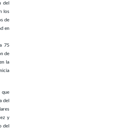
n del
n los
os de
ad en
ja 75
ón de
en la
nicia
, que
a del
dares
dez y
o del