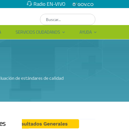
Radio EN-VIVO
A
SERVICIOS CIUDADANOS
AYUDA
aluación de estándares de calidad
es