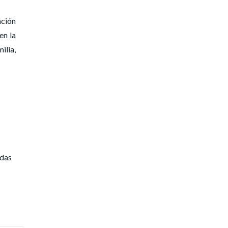
ación
en la
ilia,
idas