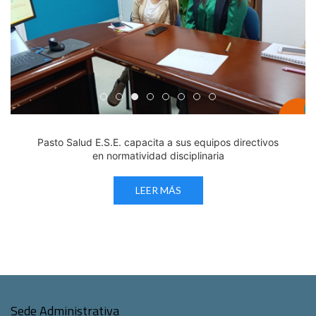
Edicto Emplazatorio a los Afiliados en el Régimen 
Pasto Salud ESE lidera gestión institucional en 
Pasto Salud E.S.E. capacita a sus equipos di
Último día para inscripciones en modal
Viceministro garantiza sostenibilid
Mil pesos que salvan vidas: Pas
Cápsula 18-26 - Reporte de 
Cápsula 17-26 - Reporte
Pasto Salud E.S.E. capacita a sus equipos directivos
en normatividad disciplinaria
LEER MÁS
Sede Administrativa