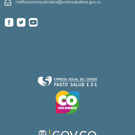
notificacionesjudiciales@pastosaludese.gov.co