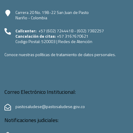
Carrera 20 No. 19B-22 San Juan de Pasto
Nariño - Colombia
Callcenter:
+57 (602) 7244418 - (602) 7382257
Cancelación de citas:
+57 3167670621
Codigo Postal:
520003
|
Redes de Atención
Conoce nuestras políticas de tratamiento de datos personales.
Correo Electrónico Institucional:
pastosaludese@pastosaludese.gov.co
Notificaciones judiciales: