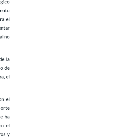
ógico
iento
ra el
entar
al no
de la
io de
a, el
on el
porte
se ha
en el
vos y