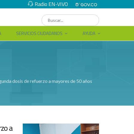
Radio EN-VIVO
A
SERVICIOS CIUDADANOS
AYUDA
segunda dosis de refuerzo a mayores de 50 años
rzo a