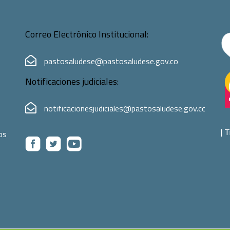
Correo Electrónico Institucional:
pastosaludese@pastosaludese.gov.co
Notificaciones judiciales:
notificacionesjudiciales@pastosaludese.gov.co
|
T
os