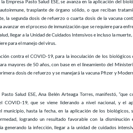
, la Empresa Pasto Salud ESE, se avanza en la aplicación del biol
autoinmune, trasplante de órgano sólido, o que reciban tratam
e, la segunda dosis de refuerzo o cuarta dosis de la vacuna cont
 avanzar en el proceso de inmunización que se requiere para enfr
lud, llegar a la Unidad de Cuidados Intensivos e incluso la muerte, 
ere para el manejo del virus.
ión contra el COVID-19, para la inoculación de los biológicos 
para mayores de 50 años, con base en el lineamiento del Minister
primera dosis de refuerzo y se manejará la vacuna Pfizer y Modern
 Pasto Salud ESE, Ana Belén Arteaga Torres, manifestó, “que c
l COVID-19, que se viene liderando a nivel nacional, y el a
l municipio, hasta la fecha, en la aplicación de los biológicos, 
rmedad, logrando un resultado favorable con la disminución 
a generando la infección, llegar a la unidad de cuidados intensi