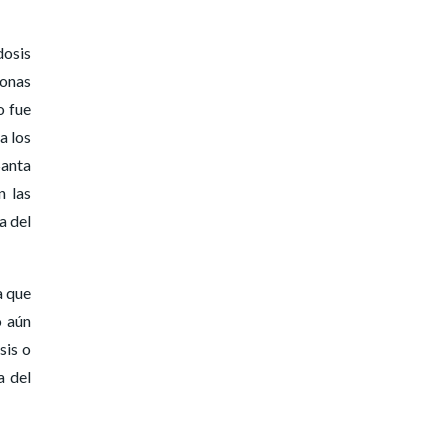
dosis
onas
o fue
a los
Santa
n las
a del
a que
o aún
sis o
a del