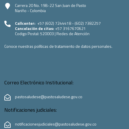
Carrera 20 No. 19B-22 San Juan de Pasto
Nariño - Colombia
Callcenter:
+57 (602) 7244418 - (602) 7382257
Cancelación de citas:
+57 3167670621
Codigo Postal:
520003
|
Redes de Atención
Conoce nuestras políticas de tratamiento de datos personales.
Correo Electrónico Institucional:
pastosaludese@pastosaludese.gov.co
Notificaciones judiciales:
notificacionesjudiciales@pastosaludese.gov.co