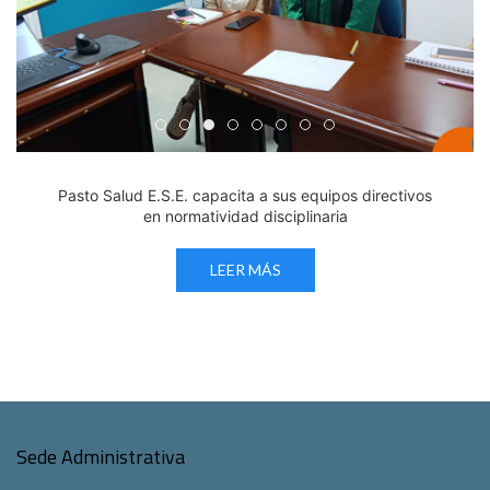
Edicto Emplazatorio a los Afiliados en el Régimen 
Pasto Salud ESE lidera gestión institucional en 
Pasto Salud E.S.E. capacita a sus equipos di
Último día para inscripciones en modal
Viceministro garantiza sostenibilid
Mil pesos que salvan vidas: Pas
Cápsula 18-26 - Reporte de 
Cápsula 17-26 - Reporte
Pasto Salud E.S.E. capacita a sus equipos directivos
en normatividad disciplinaria
LEER MÁS
Sede Administrativa