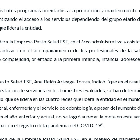
distintos programas orientados a la promoción y mantenimiento 
ntizando el acceso a los servicios dependiendo del grupo etario d
ue lidera la entidad.
era la Empresa Pasto Salud ESE, en el área administrativa y asiste
antizar con el acompañamiento de los profesionales de la sa
e complejidad, orientado a la primera infancia, infancia, adolesce
asto Salud ESE, Ana Belén Arteaga Torres, indicó, “que en el resu
estación de servicios en los trimestres evaluados, se han determ
que se lidera en las cuatro redes que lidera la entidad en el munic
al, enfermería y el servicio de odontología, a pesar del aumento d
n el año anterior y actual, no se logró superar la meta en este se
aba con el registro de la pandemia del COVID-19”.
ínica de la Empresa Pasto Salud ESE, en el manejo de paciente