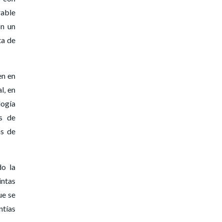
rable
on un
ta de
en en
l, en
logía
s de
as de
do la
intas
ue se
ntías