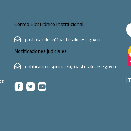
Correo Electrónico Institucional:
pastosaludese@pastosaludese.gov.co
Notificaciones judiciales:
notificacionesjudiciales@pastosaludese.gov.co
|
T
os