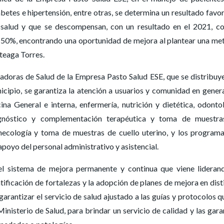
etes e hipertensión, entre otras, se determina un resultado favo
 salud y que se descompensan, con un resultado en el 2021, c
al 50%, encontrando una oportunidad de mejora al plantear una me
teaga Torres.
stadoras de Salud de la Empresa Pasto Salud ESE, que se distribuy
icipio, se garantiza la atención a usuarios y comunidad en genera
a General e interna, enfermería, nutrición y dietética, odonto
iagnóstico y complementación terapéutica y toma de muestra
ginecología y toma de muestras de cuello uterino, y los program
poyo del personal administrativo y asistencial.
 el sistema de mejora permanente y continua que viene lideran
tificación de fortalezas y la adopción de planes de mejora en dist
 garantizar el servicio de salud ajustado a las guías y protocolos q
nisterio de Salud, para brindar un servicio de calidad y las gara