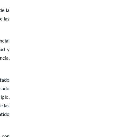
de la
e las
ncial
lud y
ncia,
ltado
inado
ipio,
e las
ntido
s con