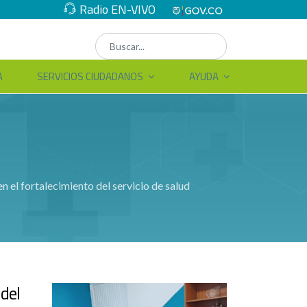
Radio EN-VIVO
A
SERVICIOS CIUDADANOS
AYUDA
n el fortalecimiento del servicio de salud
 del