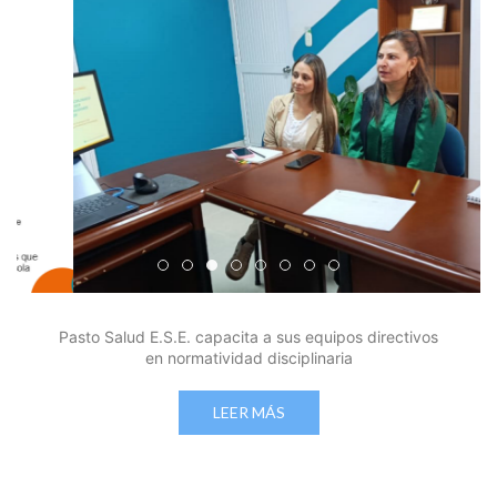
Edicto Emplazatorio a los Afiliados en el Régimen 
Pasto Salud ESE lidera gestión institucional en 
Pasto Salud E.S.E. capacita a sus equipos di
Último día para inscripciones en modal
Viceministro garantiza sostenibilid
Mil pesos que salvan vidas: Pas
Cápsula 18-26 - Reporte de 
Cápsula 17-26 - Reporte
Pasto Salud E.S.E. capacita a sus equipos directivos
en normatividad disciplinaria
LEER MÁS