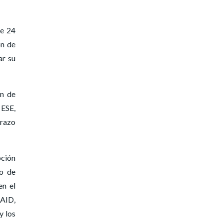
re 24
ón de
ar su
ón de
 ESE,
arazo
pción
so de
en el
SAID,
y los