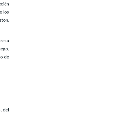
ecién
e los
ston,
presa
uego,
io de
, del