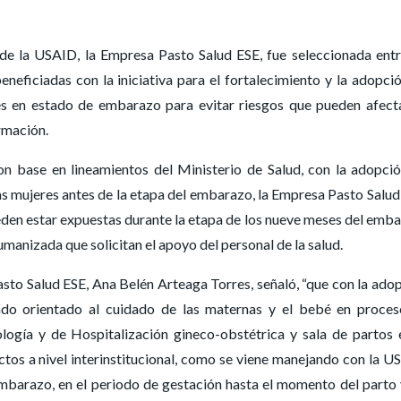
de la USAID, la Empresa Pasto Salud ESE, fue seleccionada ent
eneficiadas con la iniciativa para el fortalecimiento y la adopci
res en estado de embarazo para evitar riesgos que pueden afect
rmación.
con base en lineamientos del Ministerio de Salud, con la adopci
las mujeres antes de la etapa del embarazo, la Empresa Pasto Salud
eden estar expuestas durante la etapa de los nueve meses del emb
manizada que solicitan el apoyo del personal de la salud.
asto Salud ESE, Ana Belén Arteaga Torres, señaló, “que con la ado
rando orientado al cuidado de las maternas y el bebé en proce
ología y de Hospitalización gineco-obstétrica y sala de partos 
ctos a nivel interinstitucional, como se viene manejando con la U
embarazo, en el periodo de gestación hasta el momento del parto 