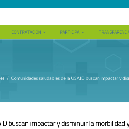
CONTRATACIÓN
PARTICIPA
TRANSPARENCI
rés
Comunidades saludables de la USAID buscan impactar y dism
D buscan impactar y disminuir la morbilidad 