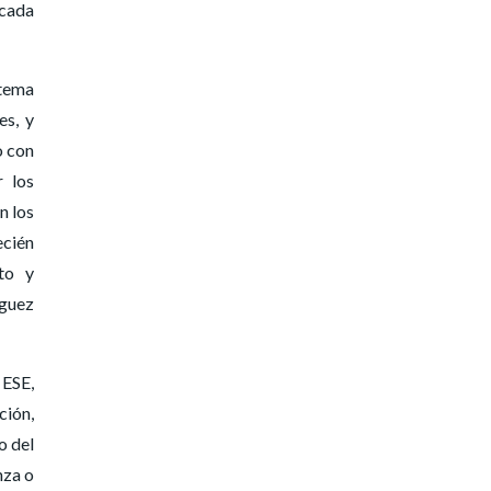
 cada
 tema
es, y
o con
r los
n los
ecién
to y
nguez
 ESE,
ción,
o del
nza o