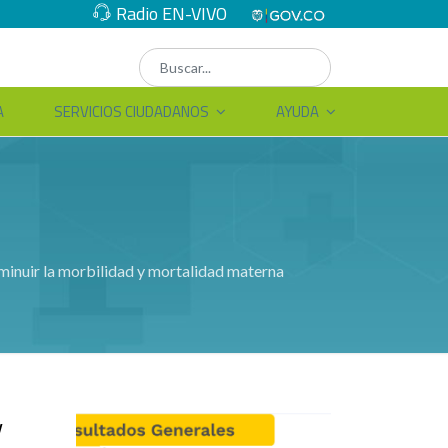
Radio EN-VIVO
A
SERVICIOS CIUDADANOS
AYUDA
inuir la morbilidad y mortalidad materna
y