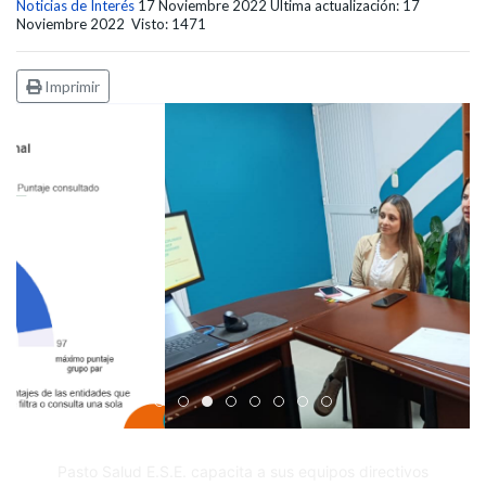
Noticias de Interés
17 Noviembre 2022
Última actualización: 17
Noviembre 2022
Visto: 1471
Imprimir
Edicto Emplazatorio a los Afiliados en el Régimen 
Pasto Salud ESE lidera gestión institucional en 
Pasto Salud E.S.E. capacita a sus equipos di
Último día para inscripciones en modal
Viceministro garantiza sostenibilid
Mil pesos que salvan vidas: Pas
Cápsula 18-26 - Reporte de 
Cápsula 17-26 - Reporte
Pasto Salud E.S.E. capacita a sus equipos directivos