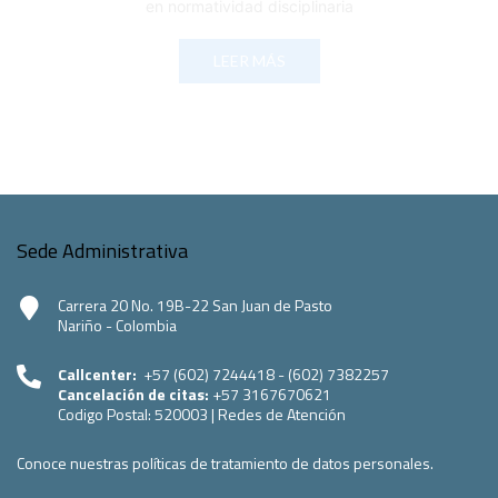
en normatividad disciplinaria
LEER MÁS
Sede Administrativa
Carrera 20 No. 19B-22 San Juan de Pasto
Nariño - Colombia
Callcenter:
+57 (602) 7244418 - (602) 7382257
Cancelación de citas:
+57 3167670621
Codigo Postal:
520003
|
Redes de Atención
Conoce nuestras políticas de tratamiento de datos personales.