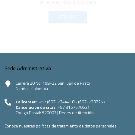
en normatividad disciplinaria
LEER MÁS
Sede Administrativa
Carrera 20 No. 19B-22 San Juan de Pasto
Nariño - Colombia
Callcenter:
+57 (602) 7244418 - (602) 7382257
Cancelación de citas:
+57 3167670621
Codigo Postal:
520003
|
Redes de Atención
Conoce nuestras políticas de tratamiento de datos personales.