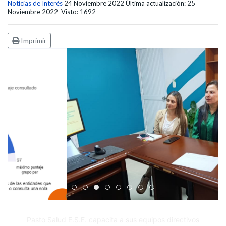
Noticias de Interés
24 Noviembre 2022
Última actualización: 25
Noviembre 2022
Visto: 1692
Imprimir
Edicto Emplazatorio a los Afiliados en el Régimen 
Pasto Salud ESE lidera gestión institucional en 
Pasto Salud E.S.E. capacita a sus equipos di
Último día para inscripciones en modal
Viceministro garantiza sostenibilid
Mil pesos que salvan vidas: Pas
Cápsula 18-26 - Reporte de 
Cápsula 17-26 - Reporte
Pasto Salud E.S.E. capacita a sus equipos directivos