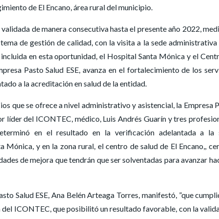
imiento de El Encano, área rural del municipio.
 y validada de manera consecutiva hasta el presente año 2022, med
ma de gestión de calidad, con la visita a la sede administrativa 
 incluida en esta oportunidad, el Hospital Santa Mónica y el Cent
mpresa Pasto Salud ESE, avanza en el fortalecimiento de los serv
tado a la acreditación en salud de la entidad.
ios que se ofrece a nivel administrativo y asistencial, la Empresa 
tor líder del ICONTEC, médico, Luis Andrés Guarín y tres profesio
eterminó en el resultado en la verificación adelantada a la
a Mónica, y en la zona rural, el centro de salud de El Encano,, ce
dades de mejora que tendrán que ser solventadas para avanzar hac
asto Salud ESE, Ana Belén Arteaga Torres, manifestó, ”que cumpli
n del ICONTEC, que posibilitó un resultado favorable, con la valid