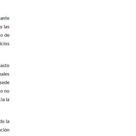
iante
y las
ro de
icios
Pasto
nales
 sede
ro no
ia la
do la
ación