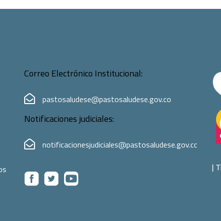
Correo Electrónico Institucional:
pastosaludese@pastosaludese.gov.co
Notificaciones judiciales:
notificacionesjudiciales@pastosaludese.gov.co
|
T
os