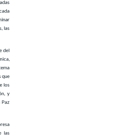
nadas
 cada
minar
, las
e del
nica,
 tema
s que
e los
ón, y
a Paz
presa
e las