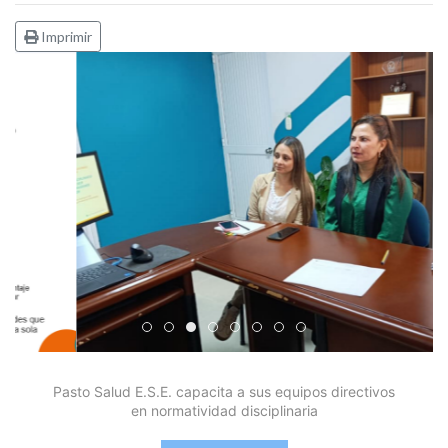
Imprimir
Edicto Emplazatorio a los Afiliados en el Régimen 
Pasto Salud ESE lidera gestión institucional en 
Pasto Salud E.S.E. capacita a sus equipos di
Último día para inscripciones en modal
Viceministro garantiza sostenibilid
Mil pesos que salvan vidas: Pas
Cápsula 18-26 - Reporte de 
Cápsula 17-26 - Reporte
Pasto Salud E.S.E. capacita a sus equipos directivos
en normatividad disciplinaria