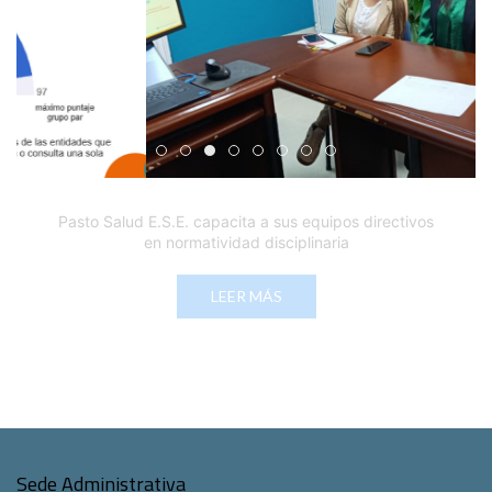
Edicto Emplazatorio a los Afiliados en el Régimen 
Pasto Salud ESE lidera gestión institucional en 
Pasto Salud E.S.E. capacita a sus equipos di
Último día para inscripciones en modal
Viceministro garantiza sostenibilid
Mil pesos que salvan vidas: Pas
Cápsula 18-26 - Reporte de 
Cápsula 17-26 - Reporte
Pasto Salud E.S.E. capacita a sus equipos directivos
en normatividad disciplinaria
LEER MÁS
Sede Administrativa