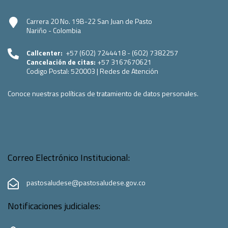
Carrera 20 No. 19B-22 San Juan de Pasto
Nariño - Colombia
Callcenter:
+57 (602) 7244418 - (602) 7382257
Cancelación de citas:
+57 3167670621
Codigo Postal:
520003
|
Redes de Atención
Conoce nuestras políticas de tratamiento de datos personales.
Correo Electrónico Institucional:
pastosaludese@pastosaludese.gov.co
Notificaciones judiciales: