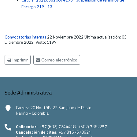
Circular 202205620074193 - Suspensión de términos de
Encargo 219 - 13
Convocatorias internas
22 Noviembre 2022
Última actualización: 05
Diciembre 2022
Visto: 1199
Imprimir
Correo electrónico
Sede Administrativa
Carrera 20 No. 19B-22 San Juan de Pasto
Nariño - Colombia
Callcenter:
+57 (602) 7244418 - (602) 7382257
Cancelación de citas:
+57 3167670621