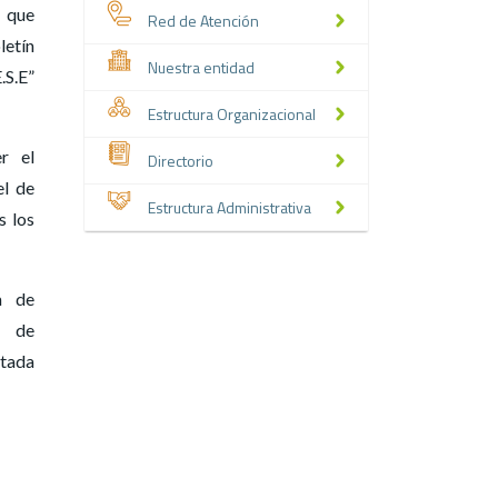
 que
Red de Atención
etín
Nuestra entidad
.S.E”
Estructura Organizacional
er el
Directorio
el de
Estructura Administrativa
s los
a de
1 de
ntada