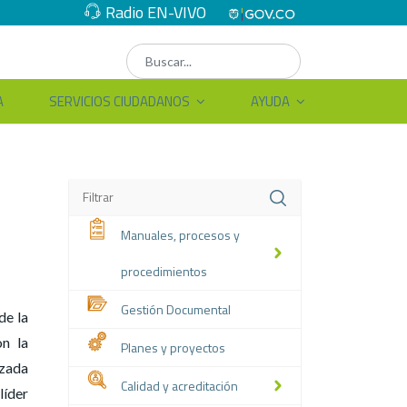
Radio EN-VIVO
A
SERVICIOS CIUDADANOS
AYUDA
Manuales, procesos y
procedimientos
Gestión Documental
de la
on la
Planes y proyectos
izada
Calidad y acreditación
íder