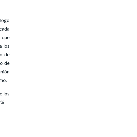
 logo
 cada
, que
a los
to de
go de
inión
smo.
e los
23%