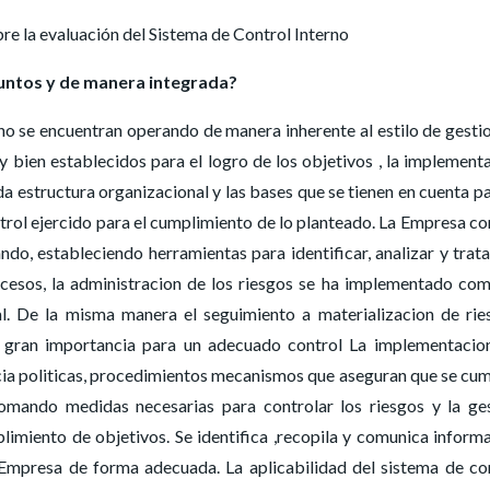
re la evaluación del Sistema de Control Interno
untos y de manera integrada?
no se encuentran operando de manera inherente al estilo de gesti
 bien establecidos para el logro de los objetivos , la implement
 estructura organizacional y las bases que se tienen en cuenta pa
trol ejercido para el cumplimiento de lo planteado. La Empresa c
do, estableciendo herramientas para identificar, analizar y trata
ocesos, la administracion de los riesgos se ha implementado co
al. De la misma manera el seguimiento a materializacion de rie
 gran importancia para un adecuado control La implementacio
ia politicas, procedimientos mecanismos que aseguran que se cu
tomando medidas necesarias para controlar los riesgos y la ge
limiento de objetivos. Se identifica ,recopila y comunica inform
a Empresa de forma adecuada. La aplicabilidad del sistema de co