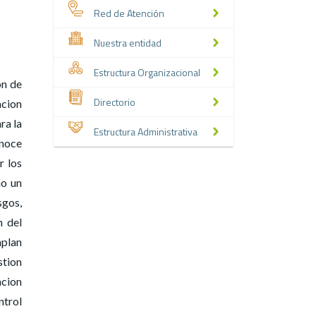
Red de Atención
Nuestra entidad
Estructura Organizacional
on de
Directorio
acion
ra la
Estructura Administrativa
onoce
r los
mo un
sgos,
n del
mplan
stion
acion
ntrol