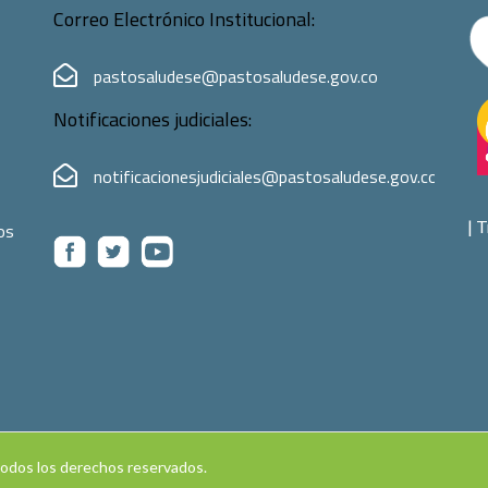
Correo Electrónico Institucional:
pastosaludese@pastosaludese.gov.co
Notificaciones judiciales:
notificacionesjudiciales@pastosaludese.gov.co
|
T
os
Todos los derechos reservados.