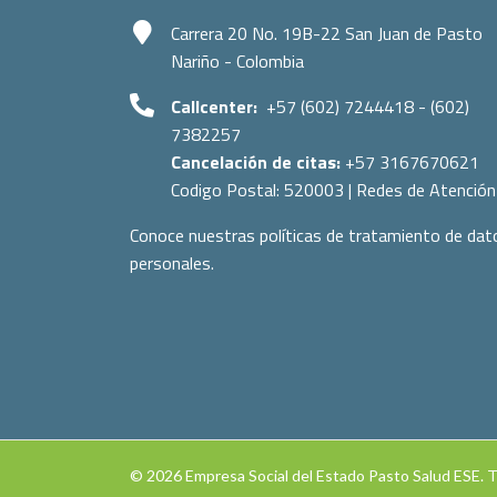
Carrera 20 No. 19B-22 San Juan de Pasto
Nariño - Colombia
Callcenter:
+57 (602) 7244418 - (602)
7382257
Cancelación de citas:
+57 3167670621
Codigo Postal:
520003
|
Redes de Atención
Conoce nuestras políticas de tratamiento de dat
personales.
© 2026 Empresa Social del Estado Pasto Salud ESE. 