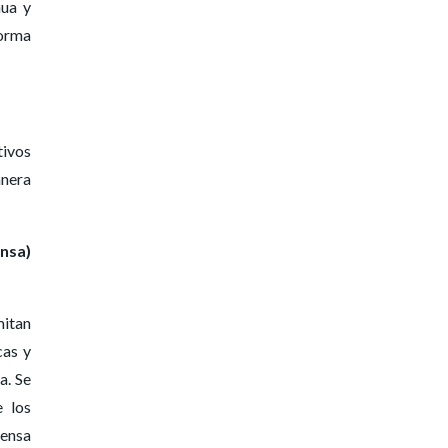
nua y
orma
tivos
nera
ensa)
mitan
cas y
a. Se
e los
fensa