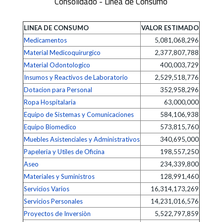
Consolidado - Línea de Consumo
LINEA DE CONSUMO
VALOR ESTIMADO
Medicamentos
5,081,068,296
Material Medicoquirurgico
2,377,807,788
Material Odontologico
400,003,729
Insumos y Reactivos de Laboratorio
2,529,518,776
Dotacion para Personal
352,958,296
Ropa Hospitalaria
63,000,000
Equipo de Sistemas y Comunicaciones
584,106,938
Equipo Biomedico
573,815,760
Muebles Asistenciales y Administrativos
340,695,000
Papeleria y Utiles de Oficina
198,557,250
Aseo
234,339,800
Materiales y Suministros
128,991,460
Servicios Varios
16,314,173,269
Servicios Personales
14,231,016,576
Proyectos de Inversiòn
5,522,797,859