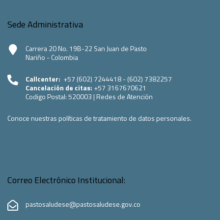
Sede Administrativa
Carrera 20 No. 19B-22 San Juan de Pasto
Nariño - Colombia
Callcenter:
+57 (602) 7244418 - (602) 7382257
Cancelación de citas:
+57 3167670621
Codigo Postal:
520003
|
Redes de Atención
Conoce nuestras políticas de tratamiento de datos personales.
Correo Electrónico Institucional:
pastosaludese@pastosaludese.gov.co