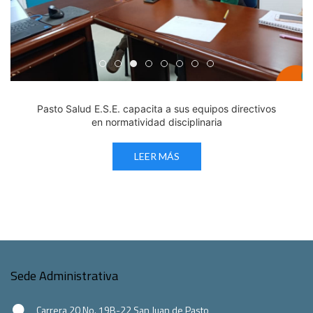
Edicto Emplazatorio a los Afiliados en el Régimen 
Pasto Salud ESE lidera gestión institucional en 
Pasto Salud E.S.E. capacita a sus equipos di
Último día para inscripciones en modal
Viceministro garantiza sostenibilid
Mil pesos que salvan vidas: Pas
Cápsula 18-26 - Reporte de 
Cápsula 17-26 - Reporte
Pasto Salud E.S.E. capacita a sus equipos directivos
en normatividad disciplinaria
LEER MÁS
Sede Administrativa
Carrera 20 No. 19B-22 San Juan de Pasto