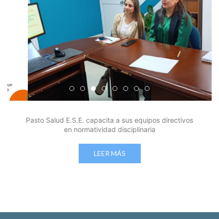
Edicto Emplazatorio a los Afiliados en el Régimen 
Pasto Salud ESE lidera gestión institucional en 
Pasto Salud E.S.E. capacita a sus equipos di
Último día para inscripciones en modal
Viceministro garantiza sostenibilid
Mil pesos que salvan vidas: Pas
Cápsula 18-26 - Reporte de 
Cápsula 17-26 - Reporte
Pasto Salud E.S.E. capacita a sus equipos directivos
en normatividad disciplinaria
LEER MÁS