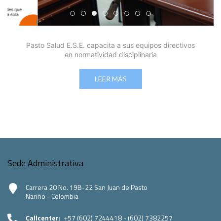
Edicto Emplazatorio a los Afiliados en el Régimen 
Pasto Salud ESE lidera gestión institucional en 
Pasto Salud E.S.E. capacita a sus equipos di
Último día para inscripciones en modal
Viceministro garantiza sostenibilid
Mil pesos que salvan vidas: Pas
Cápsula 18-26 - Reporte de 
Cápsula 17-26 - Reporte
Pasto Salud E.S.E. capacita a sus equipos directivos
en normatividad disciplinaria
LEER MÁS
Sede Administrativa
Carrera 20 No. 19B-22 San Juan de Pasto
Nariño - Colombia
Callcenter:
+57 (602) 7244418 - (602) 7382257