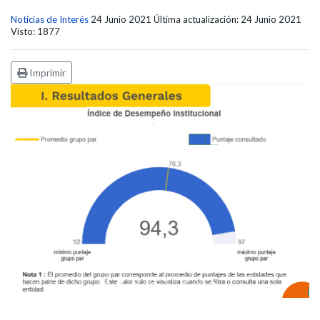
Noticias de Interés
24 Junio 2021
Última actualización: 24 Junio 2021
Visto: 1877
Imprimir
Edicto Emplazatorio a los Afiliados en el Régimen 
Pasto Salud ESE lidera gestión institucional en 
Pasto Salud E.S.E. capacita a sus equipos di
Último día para inscripciones en modal
Viceministro garantiza sostenibilid
Mil pesos que salvan vidas: Pas
Cápsula 18-26 - Reporte de 
Cápsula 17-26 - Reporte