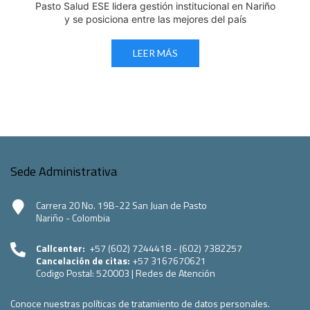
Pasto Salud E.S.E. capacita a sus equipos directivos
en normatividad disciplinaria
LEER MÁS
Sede Administrativa
Carrera 20 No. 19B-22 San Juan de Pasto
Nariño - Colombia
Callcenter:
+57 (602) 7244418 - (602) 7382257
Cancelación de citas:
+57 3167670621
Codigo Postal:
520003
|
Redes de Atención
Conoce nuestras políticas de tratamiento de datos personales.